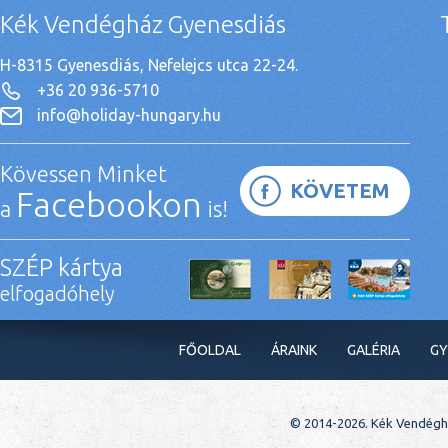
Kék Vendégház Gyenesdiás
H-8315 Gyenesdiás, Nefelejcs utca 22-24.
+36 20 936-5710
info@holiday-hungary.hu
Kövessen Minket
KÖVETEM
Facebookon
a
is!
SZÉP kártya
elfogadóhely
FŐOLDAL
ÁRAINK
GALÉRIA
GY
© 2014-2026. Kék Vendéghá