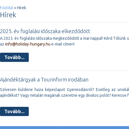
Főoldal
» Hírek
Hírek
2025. év foglalási időszaka elkezdődött
A 2025. év foglalási időszaka megkezdődött a mai nappal! Kérd Tőlünk 
az
info@holiday-hungary.hu
e-mail címen!
Tovább...
Ajándéktárgyak a Tourinform irodában
Szívesen küldene haza képeslapot Gyenesdiásról? Esetleg az unoká
ajándékot? Vagy netalán magának szeretne egy divatos polót? Keresse fe
Tovább...