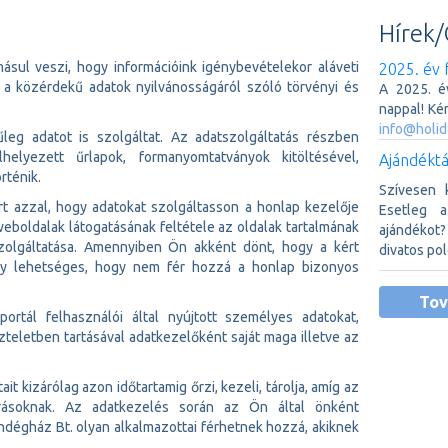
Hírek/
ásul veszi, hogy információink igénybevételekor aláveti
2025. év 
a közérdekű adatok nyilvánosságáról szóló törvényi és
A 2025. é
nappal! Ké
info@holid
eg adatot is szolgáltat. Az adatszolgáltatás részben
elyezett űrlapok, formanyomtatványok kitöltésével,
Ajándéktá
rténik.
Szívesen 
t azzal, hogy adatokat szolgáltasson a honlap kezelője
Esetleg 
eboldalak látogatásának feltétele az oldalak tartalmának
ajándéko
olgáltatása. Amennyiben Ön akként dönt, hogy a kért
divatos pol
gy lehetséges, hogy nem fér hozzá a honlap bizonyos
Tov
ortál felhasználói által nyújtott személyes adatokat,
zteletben tartásával adatkezelőként saját maga illetve az
 kizárólag azon időtartamig őrzi, kezeli, tárolja, amíg az
őírásoknak. Az adatkezelés során az Ön által önként
ndégház Bt. olyan alkalmazottai férhetnek hozzá, akiknek