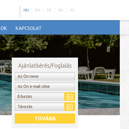
HU
EN
DE
RU
PL
MOK
KAPCSOLAT
Ajánlatkérés/Foglalás
TOVÁBB