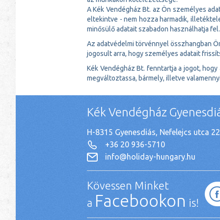
A Kék Vendégház Bt. az Ön személyes adatai
eltekintve - nem hozza harmadik, illeték
minősülő adatait szabadon használhatja fel.
Az adatvédelmi törvénnyel összhangban Ön 
jogosult arra, hogy személyes adatait frissít
Kék Vendégház Bt. fenntartja a jogot, hogy 
megváltoztassa, bármely, illetve valamenny
Kék Vendégház Gyenesdi
H-8315 Gyenesdiás, Nefelejcs utca 22
+36 20 936-5710
info@holiday-hungary.hu
Kövessen Minket
Facebookon
a
is!