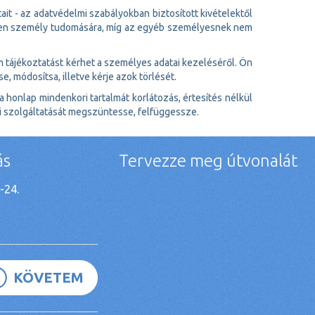
t - az adatvédelmi szabályokban biztosított kivételektől
telen személy tudomására, míg az egyéb személyesnek nem
tájékoztatást kérhet a személyes adatai kezeléséről. Ön
se, módosítsa, illetve kérje azok törlését.
a honlap mindenkori tartalmát korlátozás, értesítés nélkül
i szolgáltatását megszüntesse, felfüggessze.
ás
Tervezze meg útvonalát
-24.
KÖVETEM