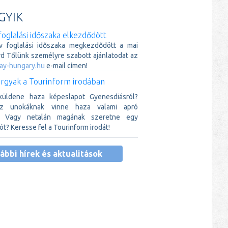
GYIK
foglalási időszaka elkezdődött
v foglalási időszaka megkezdődött a mai
rd Tőlünk személyre szabott ajánlatodat az
ay-hungary.hu
e-mail címen!
rgyak a Tourinform irodában
küldene haza képeslapot Gyenesdiásról?
az unokáknak vinne haza valami apró
t? Vagy netalán magának szeretne egy
ót? Keresse fel a Tourinform irodát!
ábbi hírek és aktualitások