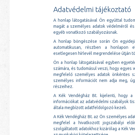
Adatvédelmi tájékoztató
A honlap látogatásával Ön egyúttal tudom
magát a személyes adatok védelméről és 
egyéb vonatkozó szabályozásnak.
A honlap böngészése során Ön egyidejűl
automatikusan, részben a honlapon elh
esetlegesen hírlevél megrendelése útján tö
Ön a honlap látogatásával egyben egyetér
számára, és tudomásul veszi, hogy egyes w
megfelelő személyes adatok önkéntes sz
személyes információt nem adja meg, ú
részeihez.
A Kék Vendégház Bt. kijelenti, hogy a p
információkat az adatvédelmi szabályok tis
általa megbízott adatfeldolgozó kezeli.
A Kék Vendégház Bt. az Ön személyes adatait
megfelel a hivatkozott jogszabályi el
szolgáltatott adatokhoz kizárólag a Kék Ve
az munkaköri kötelezettsége.