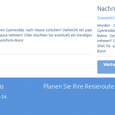
Nachri
Souvenir
Würden S
von Gyenesdiás nach Hause schicken? Vielleicht ein paar
Gyenesdiás
 Hause nehmen? Oder möchten Sie eventuell ein trendiges
kleine Ge
ourinform-Büro!
nehmen? Od
Shirt für 
Büro!
Weite
ás
Planen Sie Ihre Reiseroute
-24.