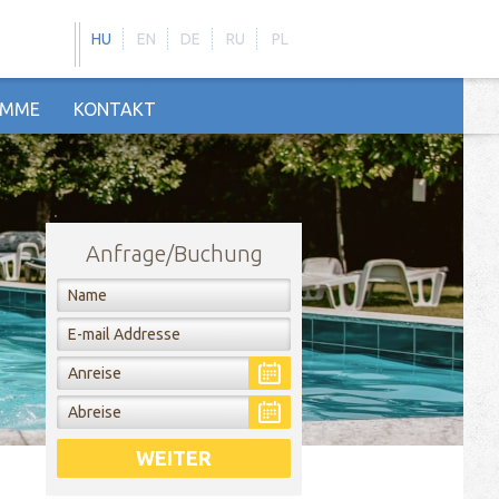
HU
EN
DE
RU
PL
AMME
KONTAKT
Anfrage/Buchung
WEITER