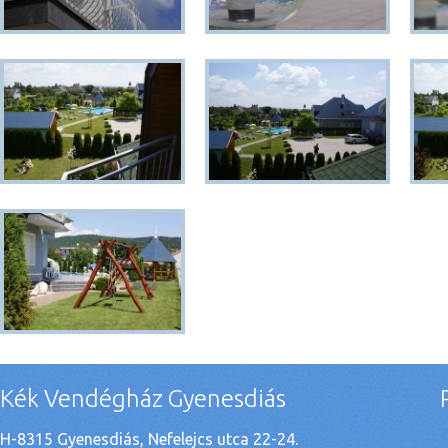
Kék Vendégház Gyenesdiás
H-8315 Gyenesdiás, Nefelejcs utca 22-24.