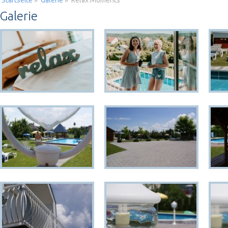
Startseite
»
Galerie
»
Relax Moments
Galerie