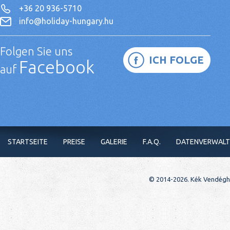
+36 20 936-5710
info@holiday-hungary.hu
Folgen Sie uns
ICH FOLGE
Facebook
auf
STARTSEITE
PREISE
GALERIE
F.A.Q.
DATENVERWAL
© 2014-2026. Kék Vendéghá